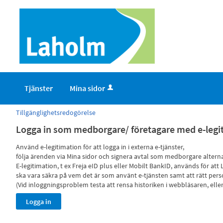
Tjänster
Mina sidor
Tillgänglighetsredogörelse
Logga in som medborgare/ företagare med e-legi
Använd e-legitimation för att logga in i externa e-tjänster,
följa ärenden via Mina sidor och signera avtal som medborgare alterna
E-legitimation, t ex Freja eID plus eller Mobilt BankID, används för 
ska vara säkra på vem det är som använt e-tjänsten samt att rätt person 
(Vid inloggningsproblem testa att rensa historiken i webbläsaren, ell