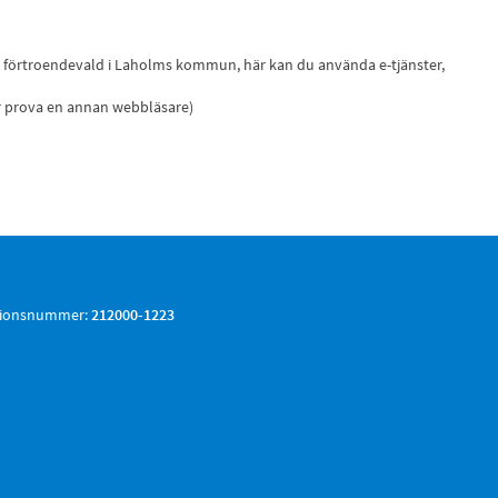
ch förtroendevald i Laholms kommun, här kan du använda e-tjänster,
er prova en annan webbläsare)
tionsnummer:
212000-1223