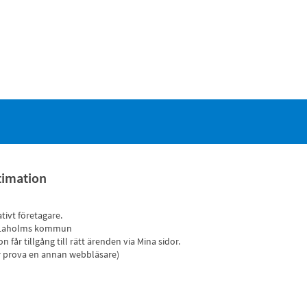
timation
tivt företagare.
att Laholms kommun
får tillgång till rätt ärenden via Mina sidor.
er prova en annan webbläsare)